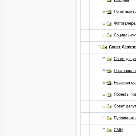
Почетные г
Фотогалере
Социально-
Совет Депута
Совет депут
Постановле
Решения со
Проекты пр
Совет депут
Публичные 
СМИ