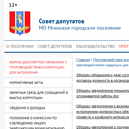
12+
Совет депутатов
МО Мгинское городское поселение
О ПОСЕЛЕНИИ
СОВЕТ ДЕПУТАТОВ
ЗАКОНОДАТЕЛЬСТВО
ПРОТ
>
Главная
Противодействие ко
ФОРМЫ ДОКУМЕНТОВ, СВЯЗАННЫХ С
противодействием коррупции, для
ПРОТИВОДЕЙСТВИЕМ КОРРУПЦИИ,
ДЛЯ ЗАПОЛНЕНИЯ
Образец обращения о даче согл
договора должности в организа
НОРМАТИВНЫЕ АКТЫ
Образец уведомления муниципа
ОБРАТНАЯ СВЯЗЬ ДЛЯ СООБЩЕНИЙ О
оплачиваемой работы.doc
ФАКТАХ КОРРУПЦИИ
Образец уведомления о возник
СВЕДЕНИЯ О ДОХОДАХ
исполнениии должностных обяз
привести к конфликту интересо
ПОЛОЖЕНИЕ О КОМИССИИ ПО
СОБЛЮДЕНИЮ ЛИЦОМ,
Образец уведомления о получе
ЗАМЕЩАЮЩИМ МУНИЦИПАЛЬНУЮ