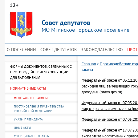
12+
Совет депутатов
МО Мгинское городское поселение
О ПОСЕЛЕНИИ
СОВЕТ ДЕПУТАТОВ
ЗАКОНОДАТЕЛЬСТВО
ПРОТ
>
Главная
Противодействие ко
ФОРМЫ ДОКУМЕНТОВ, СВЯЗАННЫХ С
законы
ПРОТИВОДЕЙСТВИЕМ КОРРУПЦИИ,
ДЛЯ ЗАПОЛНЕНИЯ
Федеральный закон от 03.12.20
расходов лиц, замещающих госу
НОРМАТИВНЫЕ АКТЫ
доходам»
(
pravo.gov.ru
)
ФЕДЕРАЛЬНЫЕ ЗАКОНЫ
Федеральный закон от 07.05.20
ПОСТАНОВЛЕНИЯ ПРАВИТЕЛЬСТВА
лиц открывать и иметь счета (вк
РОССИЙСКОЙ ФЕДЕРАЦИИ
Федеральный закон от 07.05.2
УКАЗЫ ПРЕЗИДЕНТА
ИНЫЕ АКТЫ
Федеральный закон от 17.07.2
экспертизе нормативных правов
МУНИЦИПАЛЬНЫЕ АКТЫ