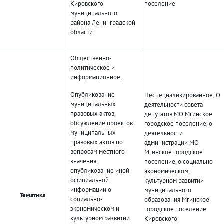
Кировского
поселение
муниципального
района Ленинградской
области
Общественно-
политическое и
информационное,
Опубликование
Неспециализированное; О
муниципальных
деятельности совета
правовых актов,
депутатов МО Мгинское
обсуждение проектов
городское поселение, о
муниципальных
деятельности
правовых актов по
администрации МО
вопросам местного
Мгинское городское
значения,
поселение, о социально-
опубликование иной
экономическом,
официальной
культурном развитии
информации о
муниципального
Тематика
социально-
образования Мгинское
экономическом и
городское поселение
культурном развитии
Кировского