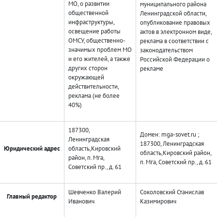
МО, о развитии
муниципального района
общественной
Ленинградской области,
инфраструктуры,
опубликование правовых
освещение работы
актов в электронном виде,
ОМСУ, общественно-
реклама в соответствии с
значимых проблем МО
законодательством
и его жителей, а также
Российской Федерации о
других сторон
рекламе
окружающей
действительности,
реклама (не более
40%)
187300,
Домен: mga-sovet.ru ;
Ленинградская
187300, Ленинградская
Юридический адрес
область,Кировский
область,Кировский район,
район, п. Мга,
п. Мга, Советский пр., д. 61
Советский пр., д. 61
Шевченко Валерий
Соколовский Станислав
Главный редактор
Иванович
Казимирович