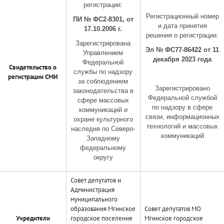
регистрации:
Регистрационный номер
ПИ № ФС2-8301, от
и дата принятия
17.10.2006 г.
решения о регистрации:
Зарегистрирована
Эл № ФС77-86422 от 11
Управлением
декабря 2023 года
Федеральной
Свидетельство о
службы по надзору
регистрации СМИ
за соблюдением
Зарегистрировано
законодательства в
Федеральной службой
сфере массовых
по надзору в сфере
коммуникаций и
связи, информационных
охране культурного
технологий и массовых
наследия по Северо-
коммуникаций
Западному
федеральному
округу
Совет депутатов и
Администрация
муниципального
образования Мгинское
Совет депутатов МО
Учредители
городское поселение
Мгинское городское