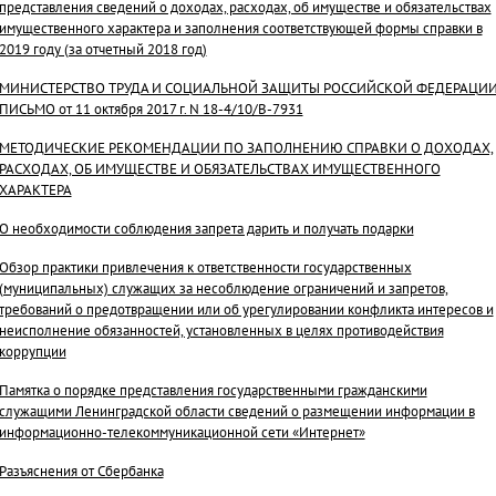
представления сведений о доходах, расходах, об имуществе и обязательствах
имущественного характера и заполнения соответствующей формы справки в
2019 году (за отчетный 2018 год)
МИНИСТЕРСТВО ТРУДА И СОЦИАЛЬНОЙ ЗАЩИТЫ РОССИЙСКОЙ ФЕДЕРАЦИ
ПИСЬМО от 11 октября 2017 г. N 18-4/10/В-7931
МЕТОДИЧЕСКИЕ РЕКОМЕНДАЦИИ ПО ЗАПОЛНЕНИЮ СПРАВКИ О ДОХОДАХ,
РАСХОДАХ, ОБ ИМУЩЕСТВЕ И ОБЯЗАТЕЛЬСТВАХ ИМУЩЕСТВЕННОГО
ХАРАКТЕРА
О необходимости соблюдения запрета дарить и получать подарки
Обзор практики привлечения к ответственности государственных
(муниципальных) служащих за несоблюдение ограничений и запретов,
требований о предотвращении или об урегулировании конфликта интересов и
неисполнение обязанностей, установленных в целях противодействия
коррупции
Памятка о порядке представления государственными гражданскими
служащими Ленинградской области сведений о размещении информации в
информационно-телекоммуникационной сети «Интернет»
Разъяснения от Сбербанка