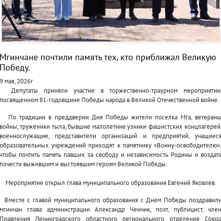
Мгинчане почтили память тех, кто приближал Великую
Победу.
9 мая, 2026г
Депутаты приняли участие в торжественно-траурном мероприятии
посвященном 81-годовщине Победы народа в Великой Отечественной войне.
По традиции в преддверии Дня Победы жители поселка Мга, ветеран
войны, труженики тыла, бывшие малолетние узники фашистских концлагерей
военнослужащие, представители организаций и предприятий, учащиес
образовательных учреждений приходят к памятнику «Воину-освободителю»
чтобы почтить память павших за свободу и независимость Родины и воздат
почести выжившим и выстоявшим героям Великой Победы.
Мероприятие открыл глава муниципального образования Евгений Яковлев.
Вместе с главой муниципального образования с Днем Победы поздравил
мгинчан глава администрации Александр Ченчик, поэт, публицист, чле
Правления Ленинградского областного регионального отделения Союз