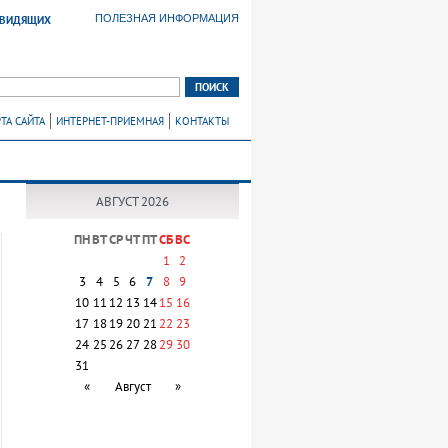
ПОЛЕЗНАЯ ИНФОРМАЦИЯ
ОВИДЯЩИХ
ТА САЙТА
ИНТЕРНЕТ-ПРИЕМНАЯ
КОНТАКТЫ
АВГУСТ 2026
ПН
ВТ
СР
ЧТ
ПТ
СБ
ВС
1
2
3
4
5
6
7
8
9
10
11
12
13
14
15
16
17
18
19
20
21
22
23
24
25
26
27
28
29
30
31
«
Август
»