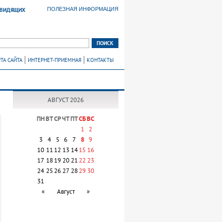
ПОЛЕЗНАЯ ИНФОРМАЦИЯ
ОВИДЯЩИХ
ТА САЙТА
ИНТЕРНЕТ-ПРИЕМНАЯ
КОНТАКТЫ
АВГУСТ 2026
ПН
ВТ
СР
ЧТ
ПТ
СБ
ВС
1
2
3
4
5
6
7
8
9
10
11
12
13
14
15
16
17
18
19
20
21
22
23
24
25
26
27
28
29
30
31
«
Август
»