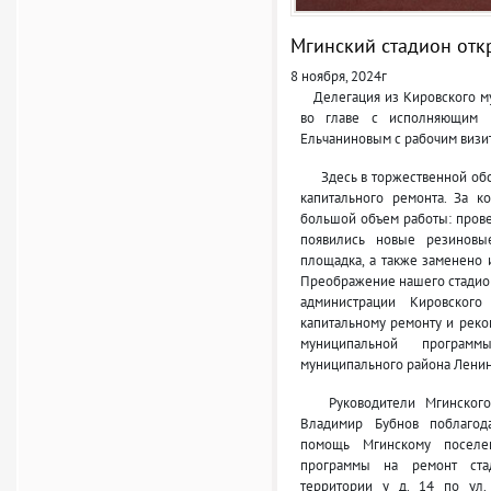
Мгинский стадион отк
8 ноября, 2024г
Делегация из Кировского му
во главе с исполняющим п
Ельчаниновым с рабочим визи
Здесь в торжественной обст
капитального ремонта. За 
большой объем работы: прове
появились новые резиновы
площадка, а также заменено 
Преображение нашего стадио
администрации Кировского
капитальному ремонту и реко
муниципальной программ
муниципального района Ленин
Руководители Мгинского г
Владимир Бубнов поблагод
помощь Мгинскому поселе
программы на ремонт стад
территории у д. 14 по ул.