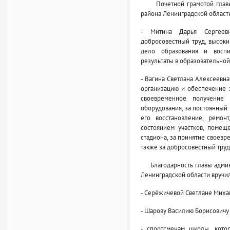
Почетной грамотой главы 
района Ленинградской област
- Митина Дарья Сергеев
добросовестный труд, высок
дело образования и воспи
результаты в образовательной
- Вагина Светлана Алексеевна
организацию и обеспечение 
своевременное получение
оборудования, за постоянный
его восстановление, ремон
состоянием участков, помещ
стадиона, за принятие своев
также за добросовестный тру
Благодарность главы админи
Ленинградской области вручи
- Серёжичевой Светлане Миха
- Шарову Василию Борисовичу
- спортсменам школы, кото