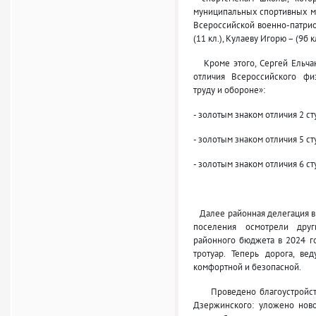
муниципальных спортивных ме
Всероссийской военно-патрио
(11 кл.), Кулаеву Игорю – (9б к
Кроме этого, Сергей Ельчан
отличия Всероссийского физ
труду и обороне»:
- золотым знаком отличия 2 
- золотым знаком отличия 5 
- золотым знаком отличия 6 с
Далее районная делегация вм
поселения осмотрели друг
районного бюджета в 2024 г
тротуар. Теперь дорога, ве
комфортной и безопасной.
Проведено благоустройство
Дзержинского: уложено нов