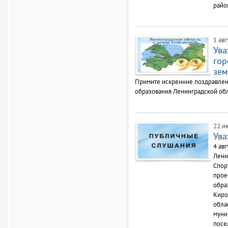
райо
1 авг
Ува
гор
зем
Примите искренние поздравлен
образования Ленинградской обл
22 и
Ува
4 авг
Ленин
Спор
прое
обра
Киро
обла
муни
посе