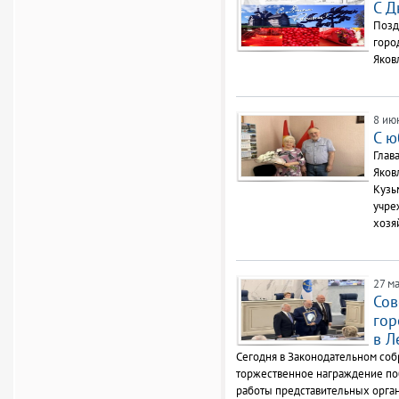
С Д
Позд
горо
Яков
8 ию
С ю
Глав
Яков
Кузь
учре
хозя
27 ма
Сов
гор
в Л
Сегодня в Законодательном соб
торжественное награждение по
работы представительных орга