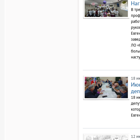
Наг
В тр
проф
рабо
руко
Евге
заве
ЛО «
боль
наст
18 и
Июн
деп
18 и
депу
кото
Евге
12 и