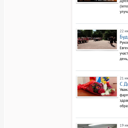
Дроз
(leno
улуч
22 и
Буд
Руко
Евге
учас
день,
21 и
С Д
Уваж
фарм
здра
обра
19 и