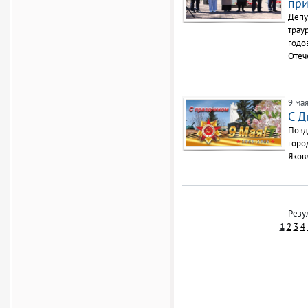
при
Депу
трау
годо
Отеч
9 мая
С Д
Позд
горо
Яков
Резул
1
2
3
4