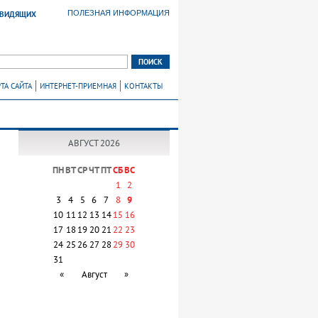
ПОЛЕЗНАЯ ИНФОРМАЦИЯ
ОВИДЯЩИХ
ТА САЙТА
ИНТЕРНЕТ-ПРИЕМНАЯ
КОНТАКТЫ
АВГУСТ 2026
ПН
ВТ
СР
ЧТ
ПТ
СБ
ВС
1
2
3
4
5
6
7
8
9
10
11
12
13
14
15
16
17
18
19
20
21
22
23
24
25
26
27
28
29
30
31
«
Август
»