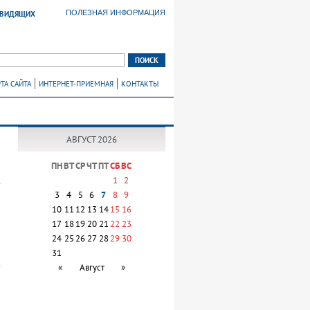
ПОЛЕЗНАЯ ИНФОРМАЦИЯ
ОВИДЯЩИХ
ТА САЙТА
ИНТЕРНЕТ-ПРИЕМНАЯ
КОНТАКТЫ
АВГУСТ 2026
ПН
ВТ
СР
ЧТ
ПТ
СБ
ВС
1
2
3
4
5
6
7
8
9
10
11
12
13
14
15
16
17
18
19
20
21
22
23
24
25
26
27
28
29
30
31
«
Август
»