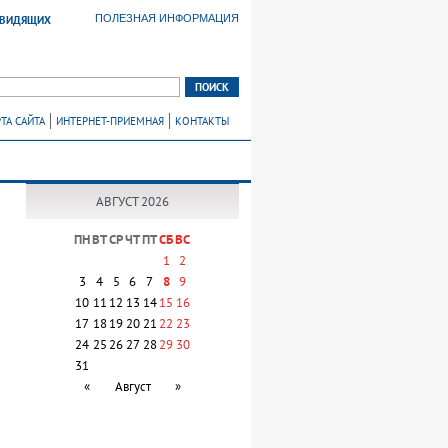
ПОЛЕЗНАЯ ИНФОРМАЦИЯ
ОВИДЯЩИХ
ТА САЙТА
ИНТЕРНЕТ-ПРИЕМНАЯ
КОНТАКТЫ
АВГУСТ 2026
ПН
ВТ
СР
ЧТ
ПТ
СБ
ВС
1
2
3
4
5
6
7
8
9
10
11
12
13
14
15
16
17
18
19
20
21
22
23
24
25
26
27
28
29
30
31
«
Август
»