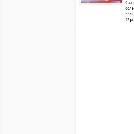
С за
обла
пози
47 р