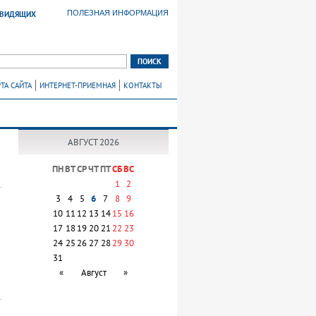
ПОЛЕЗНАЯ ИНФОРМАЦИЯ
ОВИДЯЩИХ
ТА САЙТА
ИНТЕРНЕТ-ПРИЕМНАЯ
КОНТАКТЫ
АВГУСТ 2026
ПН
ВТ
СР
ЧТ
ПТ
СБ
ВС
1
2
3
4
5
6
7
8
9
10
11
12
13
14
15
16
17
18
19
20
21
22
23
24
25
26
27
28
29
30
31
«
Август
»